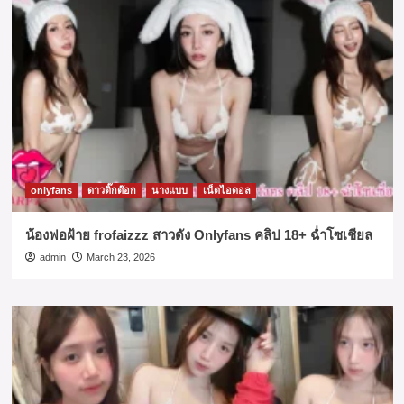
onlyfans
ดาวติ๊กต๊อก
นางแบบ
เน็ตไอดอล
น้องฟอฝ้าย frofaizzz สาวดัง Onlyfans คลิป 18+ ฉ่ำโซเชียล
admin
March 23, 2026