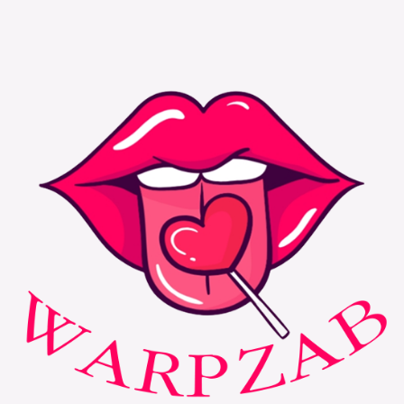
สมัคร sbobet
ดูบอลสด
Skip
to
content