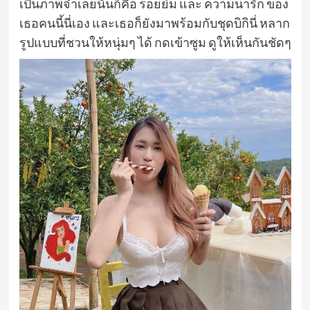
เป็นภาพจำเลยนั่นก็คือ รอยยิ้ม และ ความน่ารัก ของ
เธอคนนี้นี่เอง และเธอก็ยังมาพร้อมกับชุดบิกินี่ หลาก
รูปแบบที่ชวนให้หนุ่มๆ ได้ กดเข้าซูม ดูให้เห็นกันชัดๆ