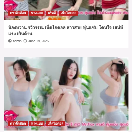
ดาวติ๊กต๊อก
นางแบบ
พริตตี้
เน็ตไอดอล
น้องหวาน รวีวรรณ เน็ตไอดอล สาวสวย หุ่นแซ่บ โดนใจ เสน่ห์
แรง เกินต้าน
admin
June 19, 2025
ดาวติ๊กต๊อก
นางแบบ
เน็ตไอดอล