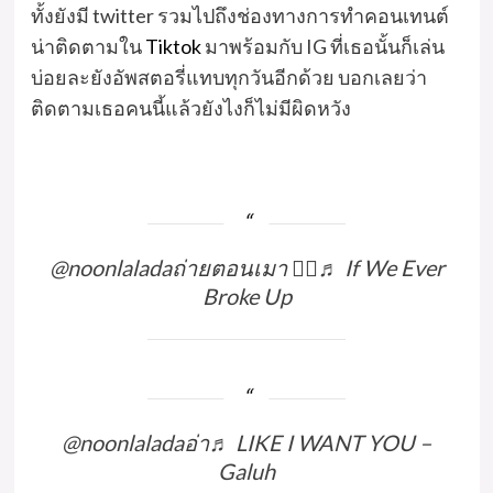
ทั้งยังมี twitter รวมไปถึงช่องทางการทำคอนเทนต์
น่าติดตามใน
Tiktok
มาพร้อมกับ IG ที่เธอนั้นก็เล่น
บ่อยละยังอัพสตอรี่แทบทุกวันอีกด้วย บอกเลยว่า
ติดตามเธอคนนี้แล้วยังไงก็ไม่มีผิดหวัง
@noonlalada
ถ่ายตอนเมา 😵‍💫
♬ If We Ever
Broke Up
@noonlalada
อ่า
♬ LIKE I WANT YOU –
Galuh