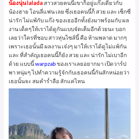
น้องนุ่น
lalada
สาวสวยคนนี้เขาก็อยู่แก๊งเดียวกับ
น้องฮาย โอนลี่แฟน เลย ซึ่งเธอคนนี้ก็ สวย และ เซ็กซี่
น่ารัก ไม่แพ้กับ แก๊ง ของเธออีกทั้งยังมาพร้อมกับ ผล
งาน เด็ดๆให้เราได้ดูกันแบบจัดเต็มอีกด้วยนะ บอก
เลยว่าใครที่ชอบ สาวหุ่นไซส์นี้ คือ ห้ามพลาด มากๆ
เพราะเธอนั้นมี ผลงาน เจ๋งๆ มาให้เราได้ดูไม่แพ้กัน
และ ที่สำคัญเธอคนนี้ก็ยัง สวย และ น่ารัก ไม่เบาอีก
ด้วย แบบนี้
warpzab
ของเราเลยอยากมา เปิดวาร์ป
พา หนุ่มๆ ไปทำความรู้จักกับเธอคนนี้กันสักหน่อยว่า
เธอนั้นจะ สมคำร่ำลือ สักแค่ไหน