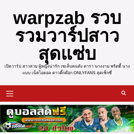
warpzab รวบ
รวมวาร์ปสาว
สุดแซ่บ
เปิดวาร์ป สาวสวย ผู้หญิงน่ารัก เซเล็บคนดัง ดารา นางงาม พริตตี้ นาง
แบบ เน็ตไอดอล ดาวติ๊กต๊อก ONLYFANS สุดเซ็กซี่
Primary
Menu