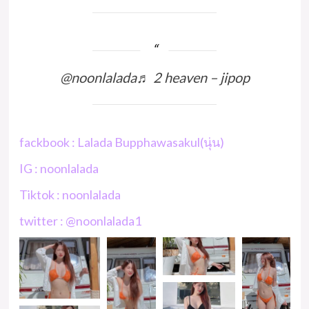
@noonlalada
♬ 2 heaven – jipop
fackbook : Lalada Bupphawasakul(นุ่น)
IG : noonlalada
Tiktok : noonlalada
twitter : @noonlalada1