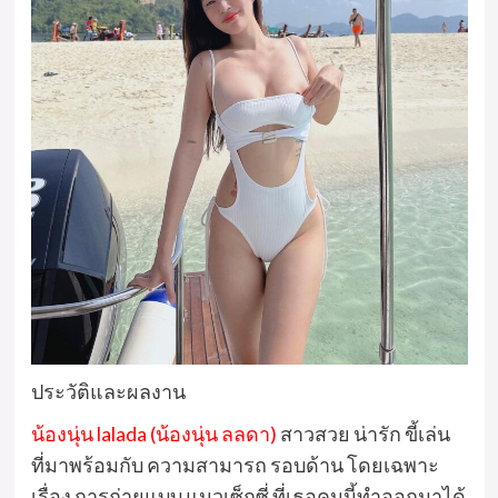
ประวัติและผลงาน
น้องนุ่น lalada
(น้องนุ่น ลลดา)
สาวสวย น่ารัก ขี้เล่น
ที่มาพร้อมกับ ความสามารถ รอบด้าน โดยเฉพาะ
เรื่อง การถ่ายแบบ แนวเซ็กซี่ ที่เธอคนนี้ทำออกมาได้