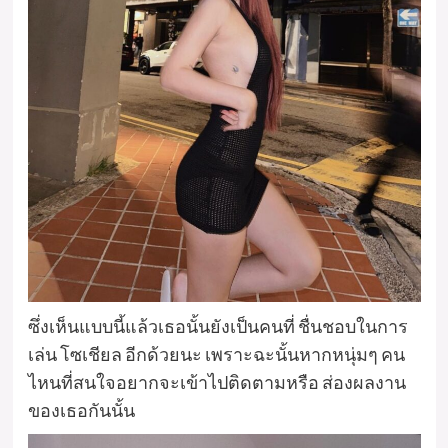
ซึ่งเห็นแบบนี้แล้วเธอนั้นยังเป็นคนที่ ชื่นชอบในการ
เล่น โซเชียล อีกด้วยนะ เพราะฉะนั้นหากหนุ่มๆ คน
ไหนที่สนใจอยากจะเข้าไปติดตามหรือ ส่องผลงาน
ของเธอกันนั้น