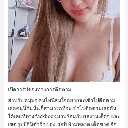
เปิดวาร์ปช่องทางการติดตาม
สำหรับ หนุ่มๆ คนไหนี่สนใจอยากจะเข้าไปติดตาม
เธอคนนี้กันนั้น ก็สามารถที่จะเข้าไปติดตามเธอกัน
ได้เลยที่ทาง fackbook มาพร้อมกับ ผลงานเด็ดๆ และ
เซต รูปบิกินี่ตัวจิ๋ว ของเธอที่ ห้ามพลาด เด็ดขาด อีก