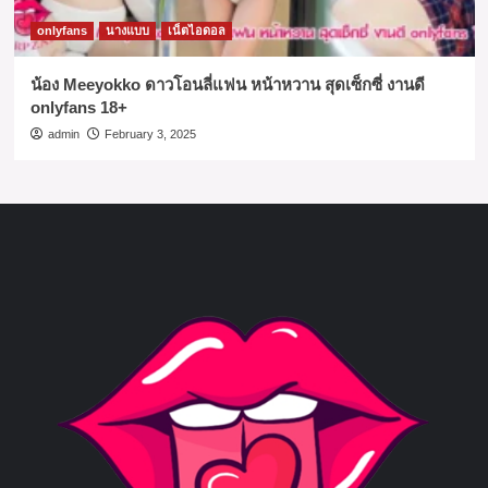
onlyfans
นางแบบ
เน็ตไอดอล
น้อง Meeyokko ดาวโอนลี่แฟน หน้าหวาน สุดเซ็กซี่ งานดี
onlyfans 18+
admin
February 3, 2025