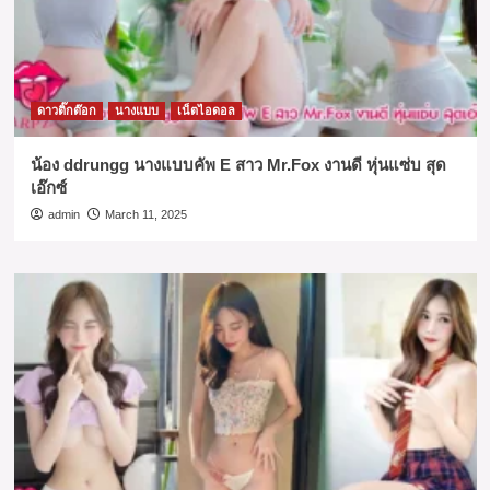
ดาวติ๊กต๊อก
นางแบบ
เน็ตไอดอล
น้อง ddrungg นางแบบคัพ E สาว Mr.Fox งานดี หุ่นแซ่บ สุด
เอ๊กซ์
admin
March 11, 2025