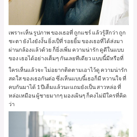
เพราะเห็น รูปภาพ ของเธอที่ ถูกแชร์ แล้วรู้สึกว่า ถูก
ชะตา ยังไงยังงั้น ยิ่งเป็ที่ รอยยิ้ม ของเธอที่ได้ส่งมา
ผ่านกล้องแล้วด้วย ก็ยิ่งเพิ่ม ความน่ารัก ดูดีในแบบ
ของ เธอได้อย่างเต็มๆ กันเลยทีเดียว แบบนี้มีหรือที่
ใครเห็นแล้วจะ ไม่อยากติดตามเอาไว้ดู ความน่ารัก
สดใส ของเธอกันต่อ ซึ่งเห็นแบบนี้เธอก็มี หวานใจ ที่
คบกันมาได้ 1 ปีเต็มแล้วนะแถมยังเป็น สาวหล่อ ที่
หล่อเหมือน ผู้ชายมากๆ มองเผินๆ ก็คงไม่มีใครที่คิด
ว่า