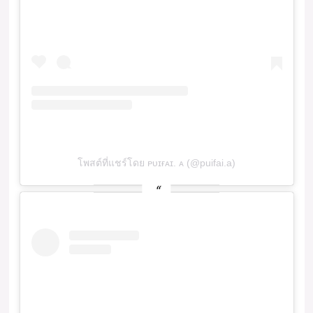
โพสต์ที่แชร์โดย ᴘᴜɪғᴀɪ. ᴀ (@puifai.a)