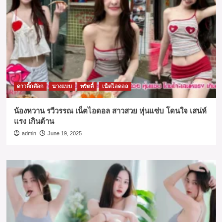
ดาวติ๊กต๊อก
นางแบบ
พริตตี้
เน็ตไอดอล
น้องหวาน รวีวรรณ เน็ตไอดอล สาวสวย หุ่นแซ่บ โดนใจ เสน่ห์
แรง เกินต้าน
admin
June 19, 2025