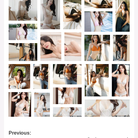
Post
Previous: