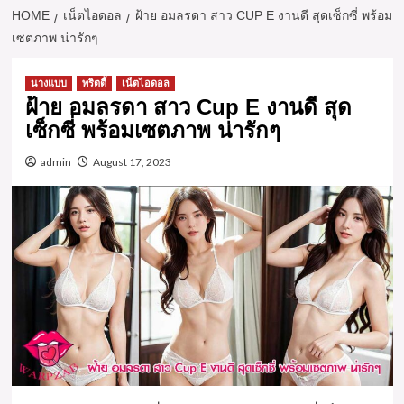
HOME
เน็ตไอดอล
ฝ้าย อมลรดา สาว CUP E งานดี สุดเซ็กซี่ พร้อม
เซตภาพ น่ารักๆ
d
นางแบบ
พริตตี้
เน็ตไอดอล
ฝ้าย อมลรดา สาว Cup E งานดี สุด
เซ็กซี่ พร้อมเซตภาพ น่ารักๆ
admin
August 17, 2023