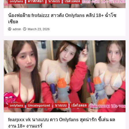
onlyfans
ดาวติ๊กต๊อก
นางแบบ
เน็ตไอดอล
น้องฟอฝ้าย frofaizzz สาวดัง Onlyfans คลิป 18+ ฉ่ำโซ
เชียล
admin
March 23, 2026
onlyfans
Uncategorized
นางแบบ
เน็ตไอดอล
fearpxx vk นางแบบ ดาว Onlyfans สุดน่ารัก ขี้เล่น ผล
งาน 18+ งานแรร์