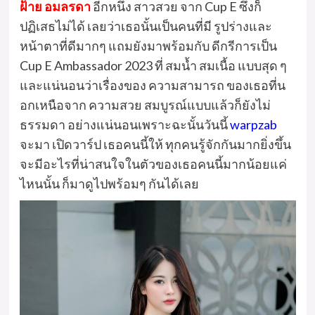
ฝ้าย อมลรดา
อีกหนึ่ง สาวสวย จาก Cup E ซึ่งก็
ปฏิเสธไม่ได้ เลยว่าเธอนั้นเป็นคนที่มี รูปร่างและ
หน้าตาที่ดีมากๆ แถมยังมาพร้อมกับ ดีกรีการเป็น
Cup E Ambassador 2023 ที่ สมน้ำ สมเนื้อ แบบสุด ๆ
และแน่นอนว่าเรื่องของ ความสามารถ ของเธอที่น
อกเหนือจาก ความสวย สมบูรณ์แบบแล้วก็ยังไม่
ธรรมดา อย่างแน่นอนเพราะฉะนั้นวันนี้
warpzab
จะมา เปิดวาร์ป เธอคนนี้ให้ ทุกคนรู้จักกันมากยิ่งขึ้น
จะมีอะไรที่น่าสนใจในตัวของเธอคนนี้มากน้อยแค่
ไหนนั้น ก็มาดูไปพร้อมๆ กันได้เลย