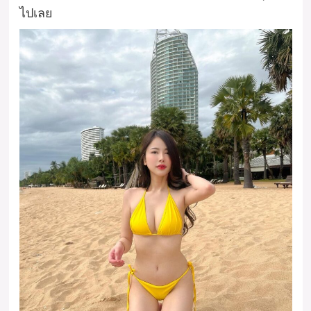
ไปเลย